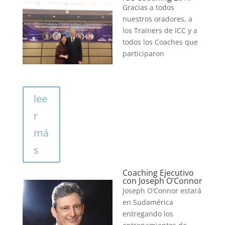
Gracias a todos
nuestros oradores, a
los Trainers de ICC y a
todos los Coaches que
participaron
lee
r
má
s
Coaching Ejecutivo
con Joseph O’Connor
Joseph O’Connor estará
en Sudamérica
entregando los