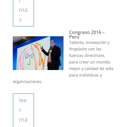
r
má
s
Congreso 2016 –
Peru
Talento, Innovación y
Propósito son las
fuerzas directrizes
para crear un mundo
mejor y calidad de vida
para individuos y
organizaciones.
lee
r
má